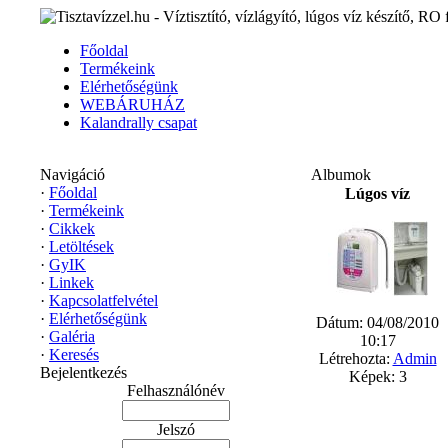
Főoldal
Termékeink
Elérhetőségünk
WEBÁRUHÁZ
Kalandrally csapat
Navigáció
Albumok
·
Főoldal
Lúgos víz
·
Termékeink
·
Cikkek
·
Letöltések
·
GyIK
·
Linkek
·
Kapcsolatfelvétel
·
Elérhetőségünk
Dátum: 04/08/2010
·
Galéria
10:17
·
Keresés
Létrehozta:
Admin
Bejelentkezés
Képek: 3
Felhasználónév
Jelszó